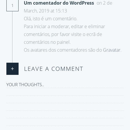
Um comentador do WordPress
on 2 de
1
March, 2019 at 15:13
Olá, isto é um comentário.
Para iniciar a moderar, editar e eliminar
comentários, por favor visite o ecrã de
comentários no painel.
Os avatares dos comentadores são do
Gravatar
.
+
LEAVE A COMMENT