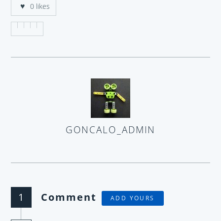
0
likes
GONCALO_ADMIN
AUTHOR
1
Comment
ADD YOURS