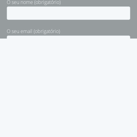
O seu nome (obrigatório)
O seu email (obrigatório)
Ao preencher o formulário concordo que o meu
nome e endereço de email sejam adicionados à base
de dados do Gonçalo GIl. A qualquer momento
poderei solicitar a sua remoção enviando um email
para info@goncalogil.com.