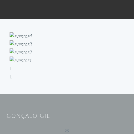
GONÇALO GIL
✻